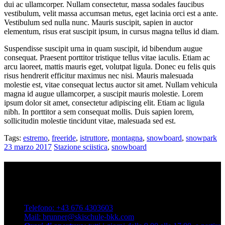
dui ac ullamcorper. Nullam consectetur, massa sodales faucibus
vestibulum, velit massa accumsan metus, eget lacinia orci est a ante.
Vestibulum sed nulla nunc. Mauris suscipit, sapien in auctor
elementum, risus erat suscipit ipsum, in cursus magna tellus id diam.
Suspendisse suscipit urna in quam suscipit, id bibendum augue
consequat. Praesent porttitor tristique tellus vitae iaculis. Etiam ac
arcu laoreet, mattis mauris eget, volutpat ligula. Donec eu felis quis
risus hendrerit efficitur maximus nec nisi. Mauris malesuada
molestie est, vitae consequat lectus auctor sit amet. Nullam vehicula
magna id augue ullamcorper, a suscipit mauris molestie. Lorem
ipsum dolor sit amet, consectetur adipiscing elit. Etiam ac ligula
nibh. In porttitor a sem consequat mollis. Duis sapien lorem,
sollicitudin molestie tincidunt vitae, malesuada sed est.
Tags:
estremo
,
freeride
,
istruttore
,
montagna
,
snowboard
,
snowpark
23 marzo 2017
Stazione sciistica
,
snowboard
Contattateci
Scuola di sci di qualità Brunner
Dorfstraße 72, 9546 Bad Kleinkirchheim. Austria
Telefono: +43 676 4303603
Mail: brunner@skischule-bkk.com