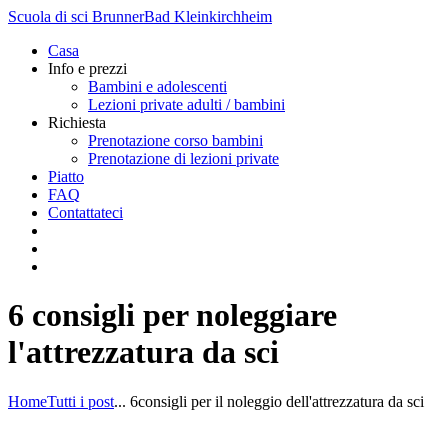
Scuola di sci Brunner
Bad Kleinkirchheim
Casa
Info e prezzi
Bambini e adolescenti
Lezioni private adulti / bambini
Richiesta
Prenotazione corso bambini
Prenotazione di lezioni private
Piatto
FAQ
Contattateci
6 consigli per noleggiare
l'attrezzatura da sci
Home
Tutti i post
...
6
consigli per il noleggio dell'attrezzatura da sci