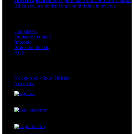
Orari di apertura:
tutti i giorni dalle 9.00 alle 17.00, a partire
dal funzionamento degli impianti di risalita in inverno.
Info
Contattateci
Domande frequenti
Impronta
Protezione dei dati
AGB
Partner
Noleggio sci - Sport Christian
Neve Trex