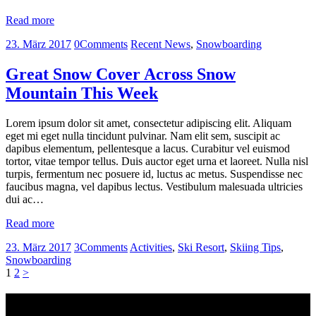
Read more
23. März 2017
0
Comments
Recent News
,
Snowboarding
Great Snow Cover Across Snow
Mountain This Week
Lorem ipsum dolor sit amet, consectetur adipiscing elit. Aliquam
eget mi eget nulla tincidunt pulvinar. Nam elit sem, suscipit ac
dapibus elementum, pellentesque a lacus. Curabitur vel euismod
tortor, vitae tempor tellus. Duis auctor eget urna et laoreet. Nulla nisl
turpis, fermentum nec posuere id, luctus ac metus. Suspendisse nec
faucibus magna, vel dapibus lectus. Vestibulum malesuada ultricies
dui ac…
Read more
23. März 2017
3
Comments
Activities
,
Ski Resort
,
Skiing Tips
,
Snowboarding
Seitennummerierung
Page
Page
1
2
>
der
Kontakt
Beiträge