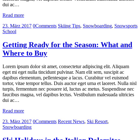
dui ac…
Read more
23. März 2017
0
Comments
Skiing Tips
,
Snowboarding
,
Snowsports
School
Getting Ready for the Season: What and
Where to Buy
Lorem ipsum dolor sit amet, consectetur adipiscing elit. Aliquam
eget mi eget nulla tincidunt pulvinar. Nam elit sem, suscipit ac
dapibus elementum, pellentesque a lacus. Curabitur vel euismod
tortor, vitae tempor tellus. Duis auctor eget urna et laoreet. Nulla nisl
turpis, fermentum nec posuere id, luctus ac metus. Suspendisse nec
faucibus magna, vel dapibus lectus. Vestibulum malesuada ultricies
dui ac…
Read more
23. März 2017
0
Comments
Recent News
,
Ski Resort
,
Snowboarding