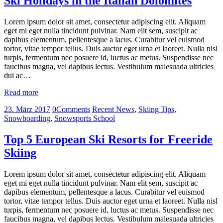
Ski Holidays in the Italian Dolomites
Lorem ipsum dolor sit amet, consectetur adipiscing elit. Aliquam
eget mi eget nulla tincidunt pulvinar. Nam elit sem, suscipit ac
dapibus elementum, pellentesque a lacus. Curabitur vel euismod
tortor, vitae tempor tellus. Duis auctor eget urna et laoreet. Nulla nisl
turpis, fermentum nec posuere id, luctus ac metus. Suspendisse nec
faucibus magna, vel dapibus lectus. Vestibulum malesuada ultricies
dui ac…
Read more
23. März 2017
0
Comments
Recent News
,
Skiing Tips
,
Snowboarding
,
Snowsports School
Top 5 European Ski Resorts for Freeride
Skiing
Lorem ipsum dolor sit amet, consectetur adipiscing elit. Aliquam
eget mi eget nulla tincidunt pulvinar. Nam elit sem, suscipit ac
dapibus elementum, pellentesque a lacus. Curabitur vel euismod
tortor, vitae tempor tellus. Duis auctor eget urna et laoreet. Nulla nisl
turpis, fermentum nec posuere id, luctus ac metus. Suspendisse nec
faucibus magna, vel dapibus lectus. Vestibulum malesuada ultricies