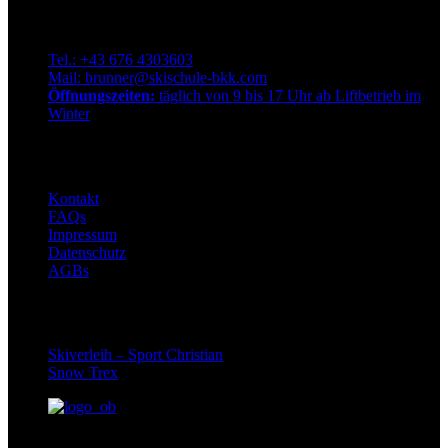
Qualitätsskischule Brunner
Dorfstraße 72, 9546 Bad Kleinkirchheim. Österreich
Tel.: +43 676 4303603
Mail: brunner@skischule-bkk.com
Öffnungszeiten:
täglich von 9 bis 17 Uhr ab Liftbetrieb im
Winter
Info
Kontakt
FAQs
Impressum
Datenschutz
AGBs
Partner
Skiverleih – Sport Christian
Snow Trex