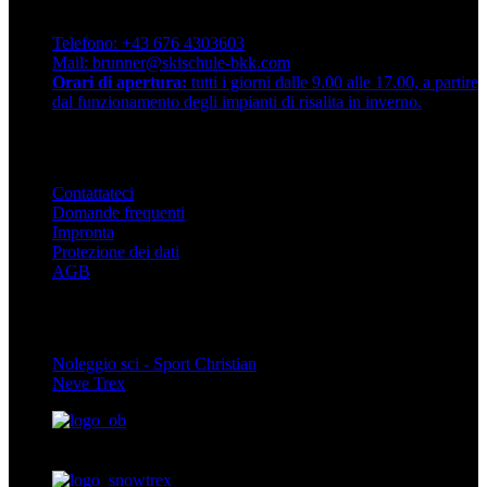
Scuola di sci di qualità Brunner
Dorfstraße 72, 9546 Bad Kleinkirchheim. Austria
Telefono: +43 676 4303603
Mail: brunner@skischule-bkk.com
Orari di apertura:
tutti i giorni dalle 9.00 alle 17.00, a partire
dal funzionamento degli impianti di risalita in inverno.
Info
Contattateci
Domande frequenti
Impronta
Protezione dei dati
AGB
Partner
Noleggio sci - Sport Christian
Neve Trex