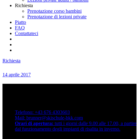
Richiesta
Prenotazione corso bambini
Prenotazione di lezioni private
Piatto
FAQ
Contattateci
Richiesta
14 aprile 2017
Contattateci
Scuola di sci di qualità Brunner
Dorfstraße 72, 9546 Bad Kleinkirchheim. Austria
Telefono: +43 676 4303603
Mail: brunner@skischule-bkk.com
Orari di apertura:
tutti i giorni dalle 9.00 alle 17.00, a partire
dal funzionamento degli impianti di risalita in inverno.