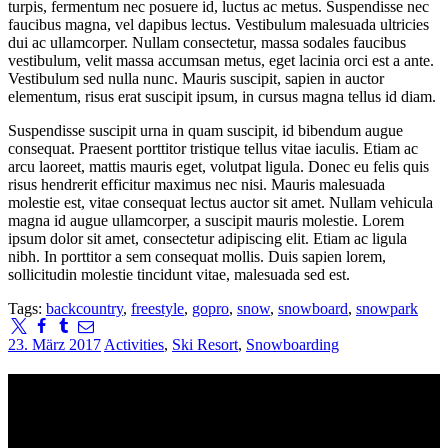
turpis, fermentum nec posuere id, luctus ac metus. Suspendisse nec
faucibus magna, vel dapibus lectus. Vestibulum malesuada ultricies
dui ac ullamcorper. Nullam consectetur, massa sodales faucibus
vestibulum, velit massa accumsan metus, eget lacinia orci est a ante.
Vestibulum sed nulla nunc. Mauris suscipit, sapien in auctor
elementum, risus erat suscipit ipsum, in cursus magna tellus id diam.
Suspendisse suscipit urna in quam suscipit, id bibendum augue
consequat. Praesent porttitor tristique tellus vitae iaculis. Etiam ac
arcu laoreet, mattis mauris eget, volutpat ligula. Donec eu felis quis
risus hendrerit efficitur maximus nec nisi. Mauris malesuada
molestie est, vitae consequat lectus auctor sit amet. Nullam vehicula
magna id augue ullamcorper, a suscipit mauris molestie. Lorem
ipsum dolor sit amet, consectetur adipiscing elit. Etiam ac ligula
nibh. In porttitor a sem consequat mollis. Duis sapien lorem,
sollicitudin molestie tincidunt vitae, malesuada sed est.
Tags:
backcountry
,
freestyle
,
gopro
,
snow
,
snowboard
,
snowpark
23. März 2017
Activities
,
Ski Resort
,
Snowboarding
Kontakt
Qualitätsskischule Brunner
Dorfstraße 72, 9546 Bad Kleinkirchheim. Österreich