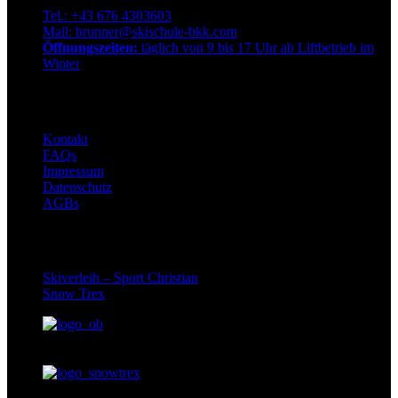
Tel.: +43 676 4303603
Mail: brunner@skischule-bkk.com
Öffnungszeiten:
täglich von 9 bis 17 Uhr ab Liftbetrieb im
Winter
Info
Kontakt
FAQs
Impressum
Datenschutz
AGBs
Partner
Skiverleih – Sport Christian
Snow Trex