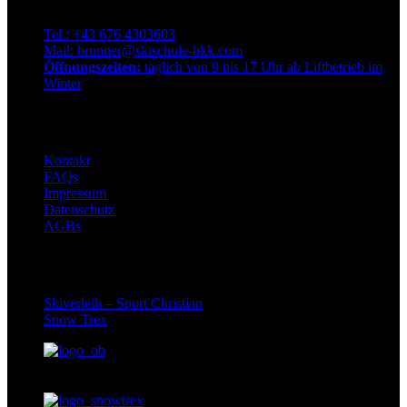
Qualitätsskischule Brunner
Dorfstraße 72, 9546 Bad Kleinkirchheim. Österreich
Tel.: +43 676 4303603
Mail: brunner@skischule-bkk.com
Öffnungszeiten:
täglich von 9 bis 17 Uhr ab Liftbetrieb im
Winter
Info
Kontakt
FAQs
Impressum
Datenschutz
AGBs
Partner
Skiverleih – Sport Christian
Snow Trex