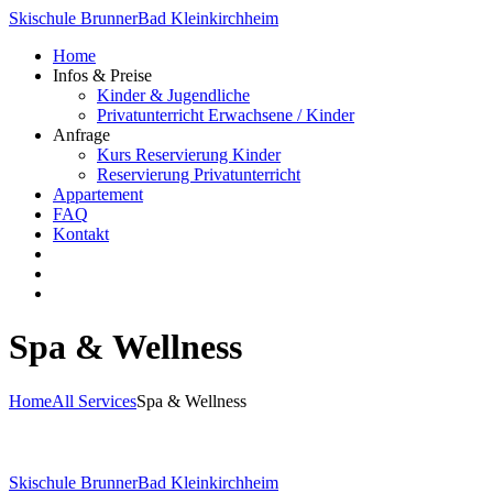
Skischule Brunner
Bad Kleinkirchheim
Home
Infos & Preise
Kinder & Jugendliche
Privatunterricht Erwachsene / Kinder
Anfrage
Kurs Reservierung Kinder
Reservierung Privatunterricht
Appartement
FAQ
Kontakt
Spa & Wellness
Home
All Services
Spa & Wellness
Skischule Brunner
Bad Kleinkirchheim